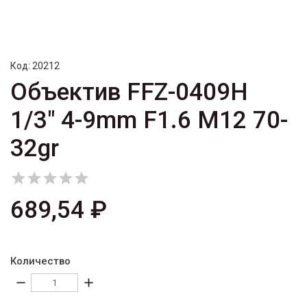
Код:
20212
Объектив FFZ-0409H
1/3" 4-9mm F1.6 M12 70-
32gr





689,54 ₽
Количество
remove
add