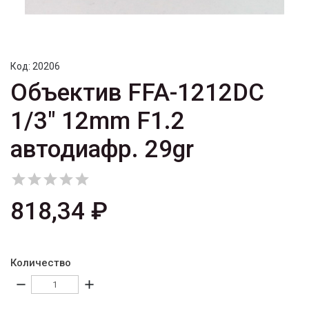
Код:
20206
Объектив FFA-1212DC
1/3" 12mm F1.2
автодиафр. 29gr





818,34 ₽
Количество
remove
add