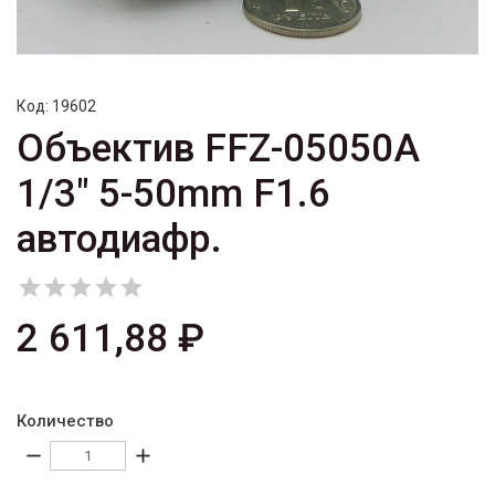
Код:
19602
Объектив FFZ-05050A
1/3" 5-50mm F1.6
автодиафр.





2 611,88 ₽
Количество
remove
add