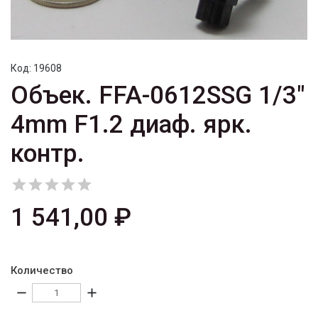
Код:
19608
Объек. FFA-0612SSG 1/3"
4mm F1.2 диаф. ярк.
контр.





1 541,00 ₽
Количество
remove
add