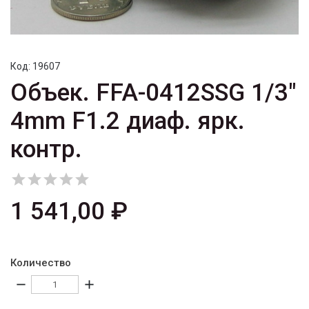
Код:
19607
Объек. FFA-0412SSG 1/3"
4mm F1.2 диаф. ярк.
контр.





1 541,00 ₽
Количество
remove
add