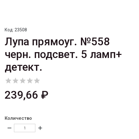
Код:
23508
Лупа прямоуг. №558
черн. подсвет. 5 ламп+
детект.





239,66 ₽
Количество
remove
add