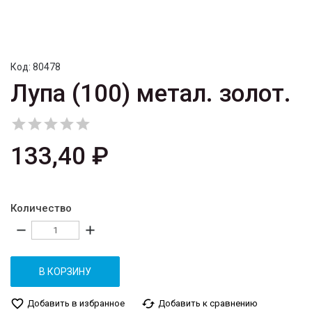
Код:
80478
Лупа (100) метал. золот.





133,40 ₽
Количество
remove
add
В КОРЗИНУ
favorite_border
cached
Добавить в избранное
Добавить к сравнению