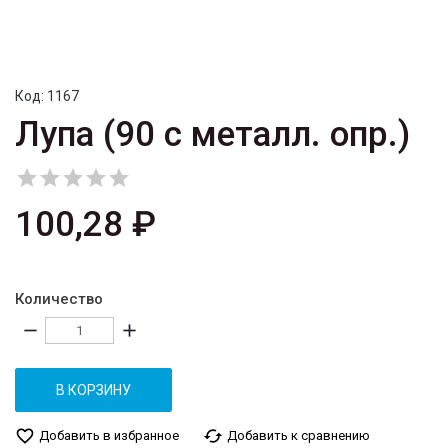
Код:
1167
Лупа (90 с металл. опр.)





100,28 ₽
Количество
remove
add
В КОРЗИНУ
favorite_border
cached
Добавить в избранное
Добавить к сравнению