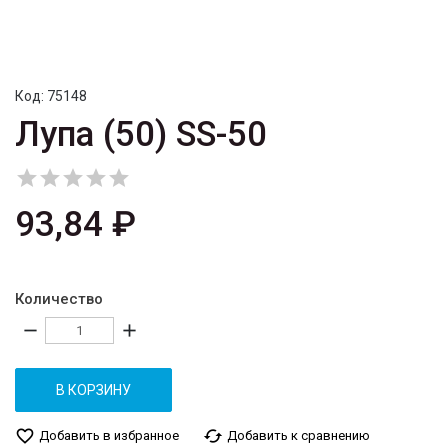
Код:
75148
Лупа (50) SS-50





93,84 ₽
Количество
remove
add
В КОРЗИНУ
favorite_border
cached
Добавить в избранное
Добавить к сравнению