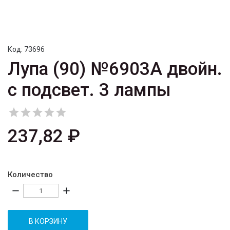
Код:
73696
Лупа (90) №6903A двойн.
с подсвет. 3 лампы





237,82 ₽
Количество
remove
add
В КОРЗИНУ