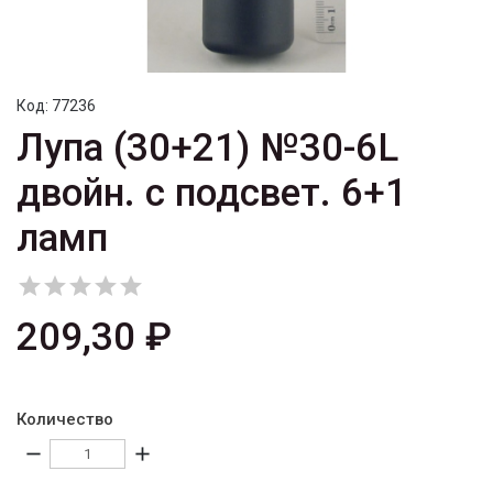
Код:
77236
Лупа (30+21) №30-6L
двойн. с подсвет. 6+1
ламп





209,30 ₽
Количество
remove
add