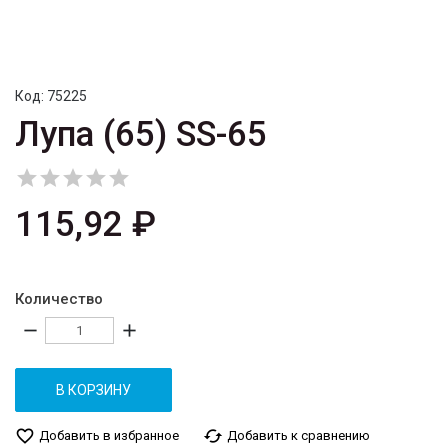
Код:
75225
Лупа (65) SS-65





115,92 ₽
Количество
remove
add
В КОРЗИНУ
favorite_border
cached
Добавить в избранное
Добавить к сравнению