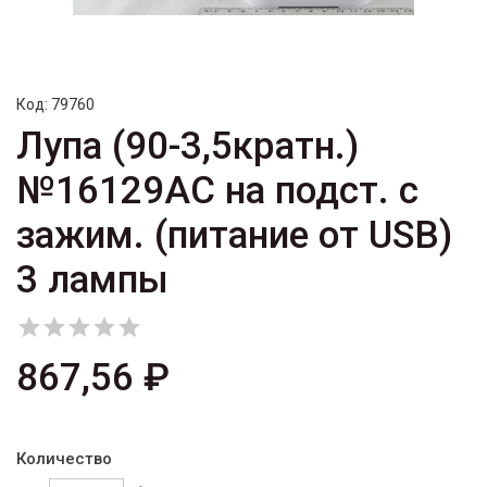
Код:
79760
Лупа (90-3,5кратн.)
№16129AC на подст. с
зажим. (питание от USB)
3 лампы





867,56 ₽
Количество