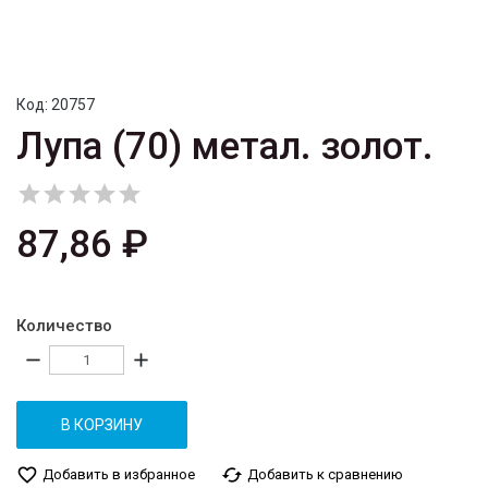
Код:
20757
Лупа (70) метал. золот.





87,86 ₽
Количество
remove
add
В КОРЗИНУ
favorite_border
cached
Добавить в избранное
Добавить к сравнению