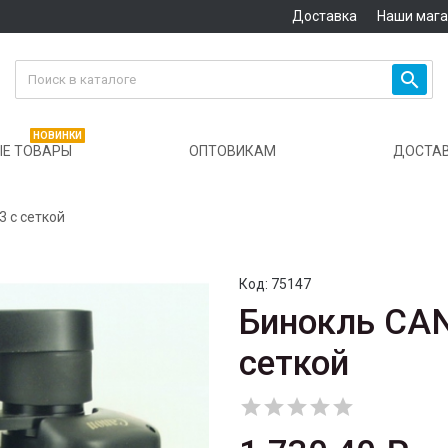
Доставка
Наши маг

НОВИНКИ
Е ТОВАРЫ
ОПТОВИКАМ
ДОСТА
 с сеткой
Код:
75147
Бинокль CAN
сеткой




