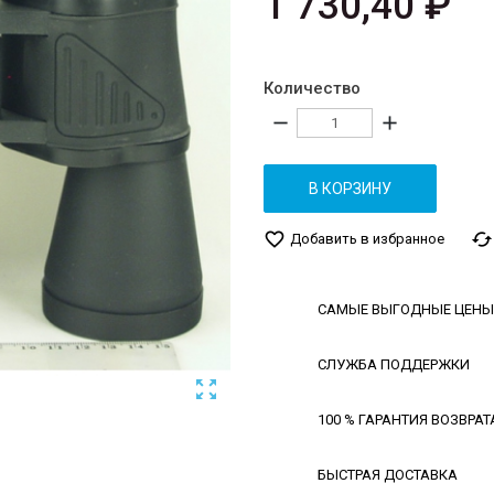
1 730,40 ₽
Количество
remove
add
В КОРЗИНУ
favorite_border
cached
Добавить в избранное
САМЫЕ ВЫГОДНЫЕ ЦЕНЫ
СЛУЖБА ПОДДЕРЖКИ

100 % ГАРАНТИЯ ВОЗВРАТ
БЫСТРАЯ ДОСТАВКА