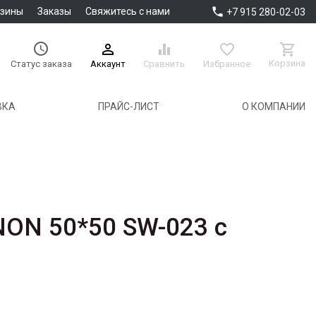

азины
Заказы
Свяжитесь с нами
+7 915 280-02-03





Корзина
Аккаунт
Сравнить
Избранное
Статус заказа
ВКА
ПРАЙС-ЛИСТ
О КОМПАНИИ
ON 50*50 SW-023 с