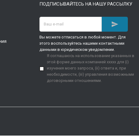
ПОДПИСЫВАЙТЕСЬ НА НАШУ РАССЫЛКУ

Вы можете отписаться в любой момент. Для
ния
этого воспользуйтесь нашими контактными
данными в юридическом уведомлении.
Я соглашаюсь на использование указанных в
этой форме данных компанией xxxxx для (i)
изучения моего запроса, (ii) ответа и, при
необходимости, (iii) управления возможными
договорными отношениями.