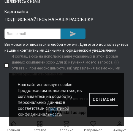
Свяжитесь с нами
Карта сайта
ПОДПИСЫВАЙТЕСЬ НА НАШУ РАССЫЛКУ

Вы можете отписаться в любой момент. Для этого воспользуйтесь
нашими контактными данными в юридическом уведомлении.
Я соглашаюсь на использование указанных в этой форме
данных компанией xxxxx для (i) изучения моего запроса, (ii)
ответа и, при необходимости, (iii) управления возможными
договорными отношениями.
Наш сайт использует cookie.
Продолжая им пользоваться, вы
соглашаетесь на обработку
© 2026 - opt-master.ru
СОГЛАСЕН
персональных данных в
соответствии с
политикой
конфиденциальности
.





Главная
Каталог
Корзина
Избранное
Аккаунт