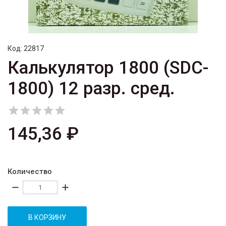
Код:
22817
Калькулятор 1800 (SDC-
1800) 12 разр. сред.





145,36 ₽
Количество
remove
add
В КОРЗИНУ