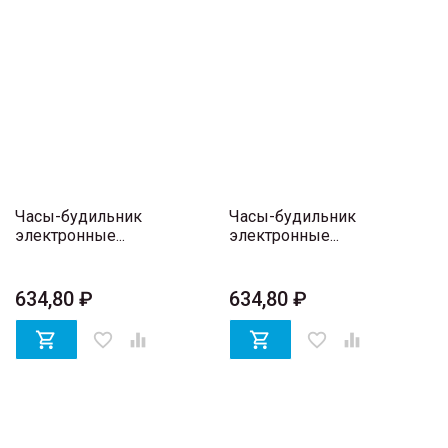
Часы-будильник
Часы-будильник
электронные...
электронные...
634,80 ₽
634,80 ₽

favorite_border


favorite_border
