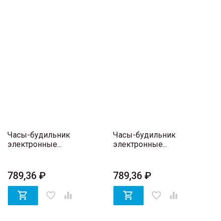
Часы-будильник
Часы-будильник
электронные...
электронные...
789,36 ₽
789,36 ₽

favorite_border


favorite_border
