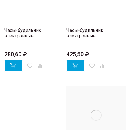
Часы-будильник
Часы-будильник
электронные...
электронные...
280,60 ₽
425,50 ₽

favorite_border


favorite_border
