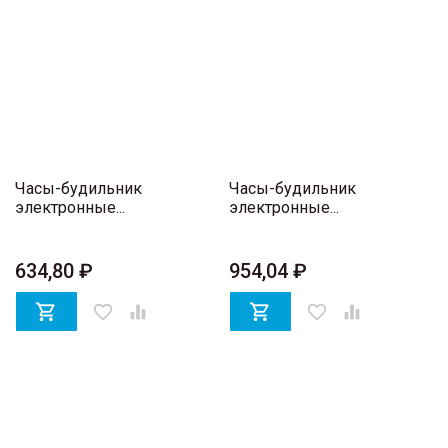
Часы-будильник
Часы-будильник
электронные...
электронные...
634,80 ₽
954,04 ₽

favorite_border


favorite_border
