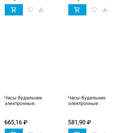

favorite_border


favorite_border

Часы-будильник
Часы-будильник
электронные...
электронные...
665,16 ₽
581,90 ₽