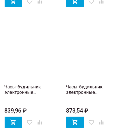

favorite_border


favorite_border

Часы-будильник
Часы-будильник
электронные...
электронные...
839,96 ₽
873,54 ₽

favorite_border


favorite_border
