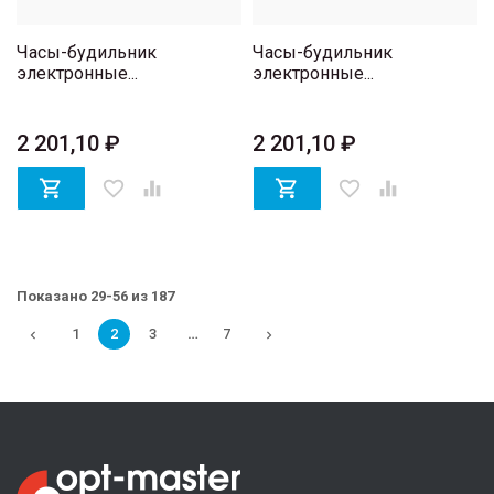
Часы-будильник
Часы-будильник
электронные...
электронные...
2 201,10 ₽
2 201,10 ₽

favorite_border


favorite_border

Показано 29-56 из 187
1
2
3
…
7

