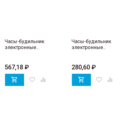
Часы-будильник
Часы-будильник
электронные...
электронные...
567,18 ₽
280,60 ₽

favorite_border


favorite_border
