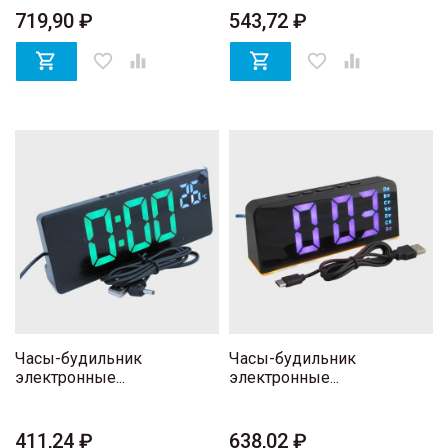
719,90 ₽
543,72 ₽

favorite_border


favorite_border

Часы-будильник
Часы-будильник
электронные...
электронные...
411,24 ₽
638,02 ₽