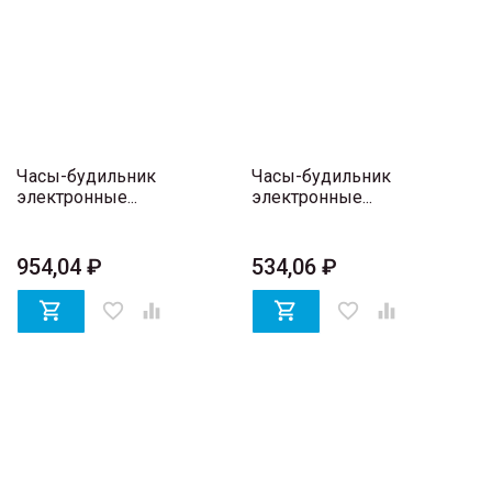
Часы-будильник
Часы-будильник
электронные...
электронные...
954,04 ₽
534,06 ₽

favorite_border


favorite_border
