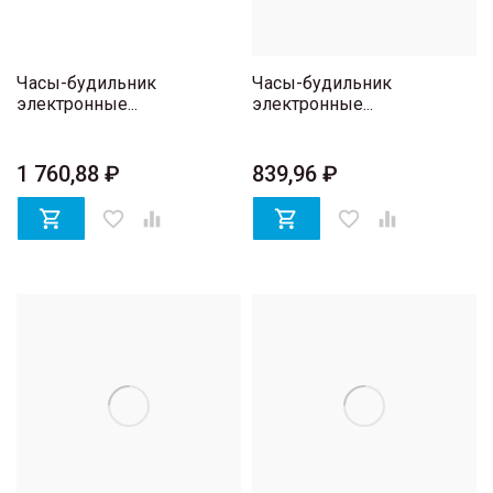
Часы-будильник
Часы-будильник
электронные...
электронные...
1 760,88 ₽
839,96 ₽

favorite_border


favorite_border
