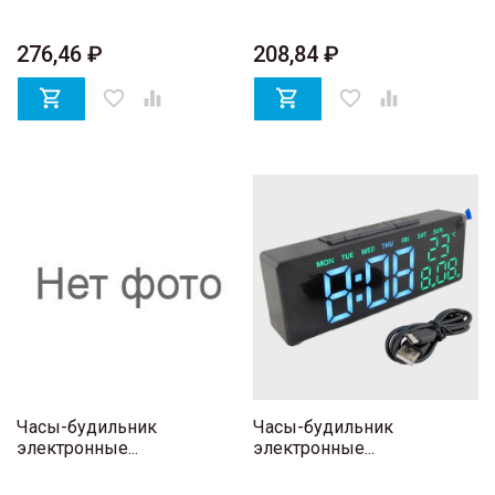
276,46 ₽
208,84 ₽

favorite_border


favorite_border

Часы-будильник
Часы-будильник
электронные...
электронные...