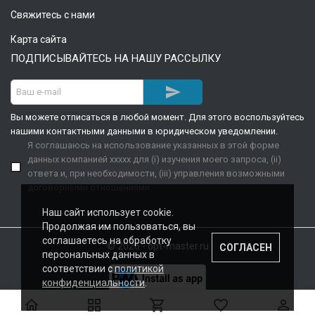
Свяжитесь с нами
Карта сайта
ПОДПИСЫВАЙТЕСЬ НА НАШУ РАССЫЛКУ

Вы можете отписаться в любой момент. Для этого воспользуйтесь
нашими контактными данными в юридическом уведомлении.
Я соглашаюсь на использование указанных в этой форме
данных компанией xxxxx для (i) изучения моего запроса, (ii)
ответа и, при необходимости, (iii) управления возможными
договорными отношениями.
Наш сайт использует cookie.
Продолжая им пользоваться, вы
соглашаетесь на обработку
© 2026 - opt-master.ru
СОГЛАСЕН
персональных данных в
соответствии с
политикой
конфиденциальности
.




