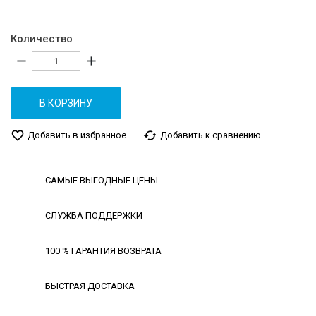
Количество
remove
add
В КОРЗИНУ
favorite_border
cached
Добавить в избранное
Добавить к сравнению
САМЫЕ ВЫГОДНЫЕ ЦЕНЫ
СЛУЖБА ПОДДЕРЖКИ
100 % ГАРАНТИЯ ВОЗВРАТА
БЫСТРАЯ ДОСТАВКА