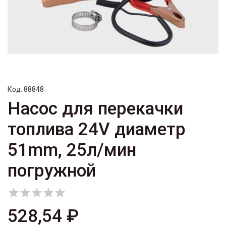
Код:
88848
Насос для перекачки
топлива 24V диаметр
51mm, 25л/мин
погружной





528,54 ₽