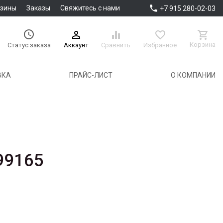

азины
Заказы
Свяжитесь с нами
+7 915 280-02-03





Корзина
Аккаунт
Сравнить
Избранное
Статус заказа
ВКА
ПРАЙС-ЛИСТ
О КОМПАНИИ
99165