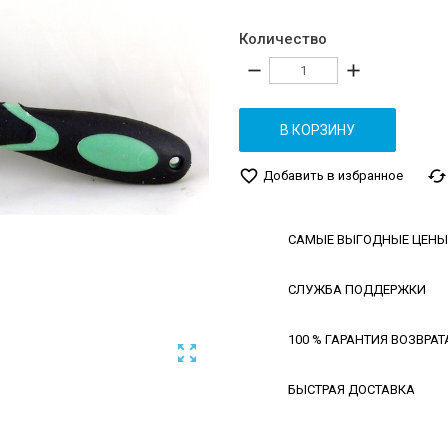
Количество
remove
add
В КОРЗИНУ
favorite_border
cached
Добавить в избранное
САМЫЕ ВЫГОДНЫЕ ЦЕНЫ
СЛУЖБА ПОДДЕРЖКИ
100 % ГАРАНТИЯ ВОЗВРАТ

БЫСТРАЯ ДОСТАВКА