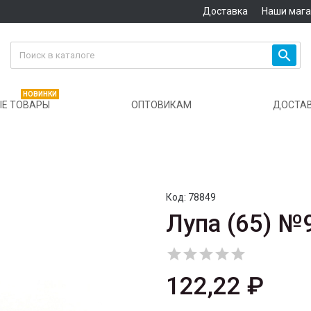
Доставка
Наши маг

НОВИНКИ
Е ТОВАРЫ
ОПТОВИКАМ
ДОСТА
Код:
78849
Лупа (65) №





122,22 ₽