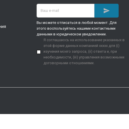

Вы можете отписаться в любой момент. Для
ния
этого воспользуйтесь нашими контактными
данными в юридическом уведомлении.
Я соглашаюсь на использование указанных в
этой форме данных компанией xxxxx для (i)
изучения моего запроса, (ii) ответа и, при
необходимости, (iii) управления возможными
договорными отношениями.