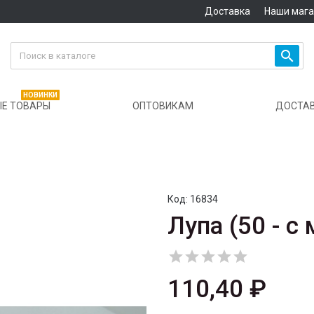
Доставка
Наши маг

НОВИНКИ
Е ТОВАРЫ
ОПТОВИКАМ
ДОСТА
Код:
16834
Лупа (50 - с 





110,40 ₽