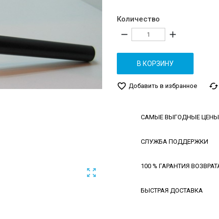
Количество
remove
add
В КОРЗИНУ
favorite_border
cached
Добавить в избранное
САМЫЕ ВЫГОДНЫЕ ЦЕНЫ
СЛУЖБА ПОДДЕРЖКИ
100 % ГАРАНТИЯ ВОЗВРАТ

БЫСТРАЯ ДОСТАВКА