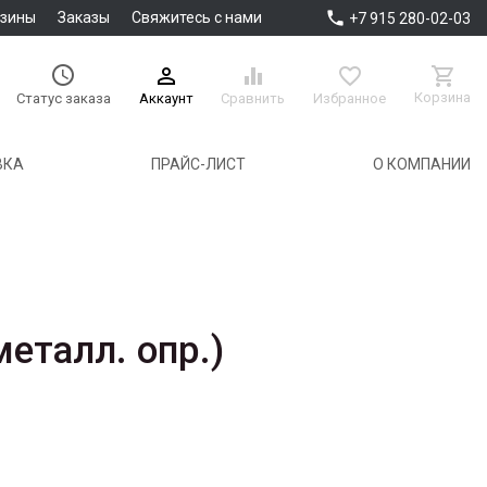

азины
Заказы
Свяжитесь с нами
+7 915 280-02-03





Корзина
Аккаунт
Сравнить
Избранное
Статус заказа
ВКА
ПРАЙС-ЛИСТ
О КОМПАНИИ
металл. опр.)