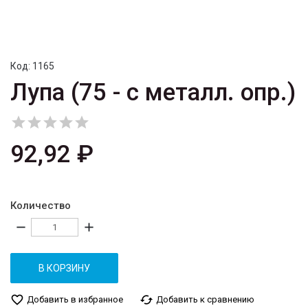
Код:
1165
Лупа (75 - с металл. опр.)





92,92 ₽
Количество
remove
add
В КОРЗИНУ
favorite_border
cached
Добавить в избранное
Добавить к сравнению