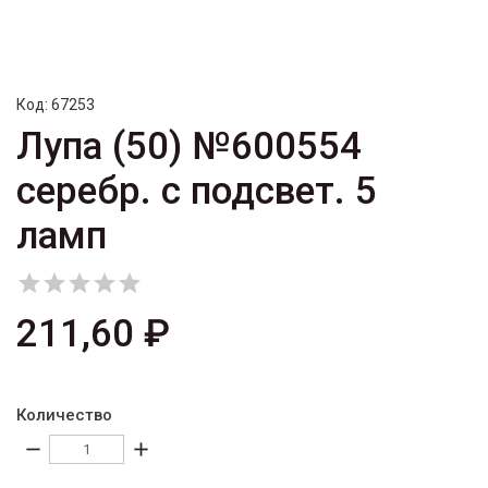
Код:
67253
Лупа (50) №600554
серебр. с подсвет. 5
ламп





211,60 ₽
Количество
remove
add