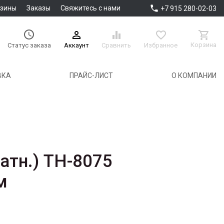

азины
Заказы
Свяжитесь с нами
+7 915 280-02-03





Корзина
Аккаунт
Сравнить
Избранное
Статус заказа
ВКА
ПРАЙС-ЛИСТ
О КОМПАНИИ
атн.) TH-8075
м