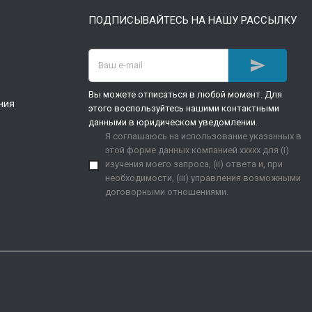
ПОДПИСЫВАЙТЕСЬ НА НАШУ РАССЫЛКУ

Вы можете отписаться в любой момент. Для
ния
этого воспользуйтесь нашими контактными
данными в юридическом уведомлении.
Я соглашаюсь на использование указанных в
этой форме данных компанией xxxxx для (i)
изучения моего запроса, (ii) ответа и, при
необходимости, (iii) управления возможными
договорными отношениями.