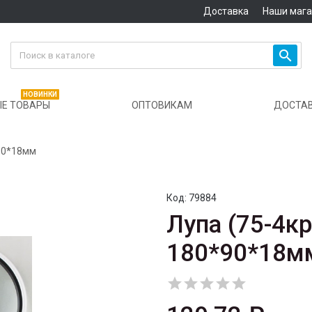
Доставка
Наши маг

НОВИНКИ
Е ТОВАРЫ
ОПТОВИКАМ
ДОСТА
*90*18мм
Код:
79884
Лупа (75-4кр
180*90*18м




