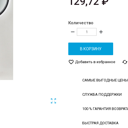
129,72 ₽
Количество
remove
add
В КОРЗИНУ
favorite_border
cached
Добавить в избранное
САМЫЕ ВЫГОДНЫЕ ЦЕНЫ
СЛУЖБА ПОДДЕРЖКИ

100 % ГАРАНТИЯ ВОЗВРАТ
БЫСТРАЯ ДОСТАВКА