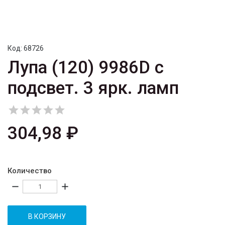
Код:
68726
Лупа (120) 9986D с
подсвет. 3 ярк. ламп





304,98 ₽
Количество
remove
add
В КОРЗИНУ