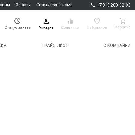

азины
Заказы
Свяжитесь с нами
+7 915 280-02-03





Корзина
Аккаунт
Сравнить
Избранное
Статус заказа
ВКА
ПРАЙС-ЛИСТ
О КОМПАНИИ