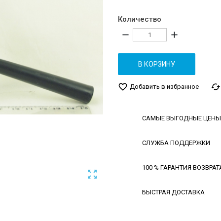
Количество
remove
add
В КОРЗИНУ
favorite_border
cached
Добавить в избранное
САМЫЕ ВЫГОДНЫЕ ЦЕНЫ
СЛУЖБА ПОДДЕРЖКИ
100 % ГАРАНТИЯ ВОЗВРАТ

БЫСТРАЯ ДОСТАВКА