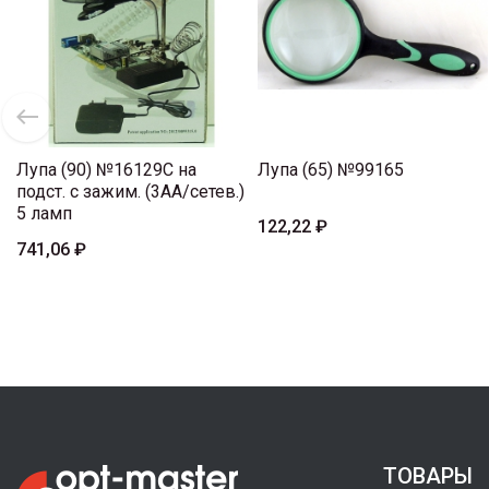
Лупа (90) №16129C на
Лупа (65) №99165
подст. с зажим. (3AA/cетев.)
5 ламп
122,22 ₽
741,06 ₽
ТОВАРЫ