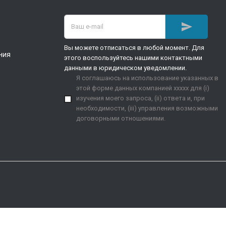

Вы можете отписаться в любой момент. Для
ния
этого воспользуйтесь нашими контактными
данными в юридическом уведомлении.
Я соглашаюсь на использование указанных в
этой форме данных компанией xxxxx для (i)
изучения моего запроса, (ii) ответа и, при
необходимости, (iii) управления возможными
договорными отношениями.