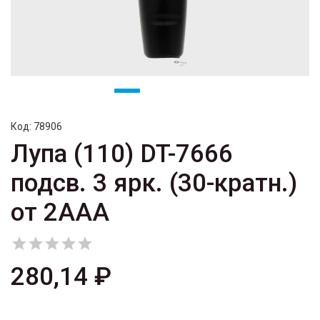
Код:
78906
Лупа (110) DT-7666
подсв. 3 ярк. (30-кратн.)
от 2AAA





280,14 ₽