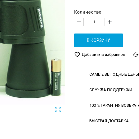
Количество
remove
add
В КОРЗИНУ
favorite_border
cached
Добавить в избранное
САМЫЕ ВЫГОДНЫЕ ЦЕНЫ
СЛУЖБА ПОДДЕРЖКИ
100 % ГАРАНТИЯ ВОЗВРАТ

БЫСТРАЯ ДОСТАВКА