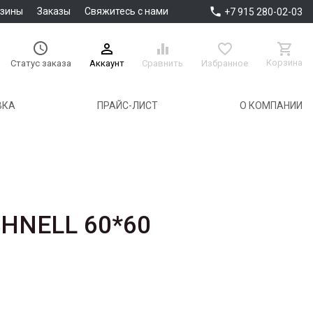

азины
Заказы
Свяжитесь с нами
+7 915 280-02-03





Корзина
Аккаунт
Сравнить
Избранное
Статус заказа
ВКА
ПРАЙС-ЛИСТ
О КОМПАНИИ
SHNELL 60*60