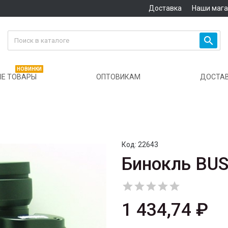
Доставка
Наши маг

НОВИНКИ
Е ТОВАРЫ
ОПТОВИКАМ
ДОСТА
Код:
22643
Бинокль BU





1 434,74 ₽