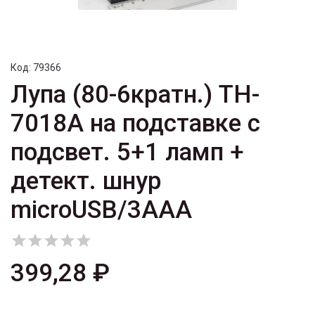
Код:
79366
Лупа (80-6кратн.) TH-
7018A на подставке с
подсвет. 5+1 ламп +
детект. шнур
microUSB/3AAA





399,28 ₽