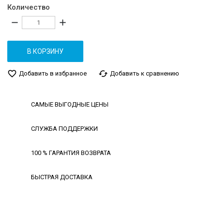
Количество
remove
add
В КОРЗИНУ
favorite_border
cached
Добавить в избранное
Добавить к сравнению
САМЫЕ ВЫГОДНЫЕ ЦЕНЫ
СЛУЖБА ПОДДЕРЖКИ
100 % ГАРАНТИЯ ВОЗВРАТА
БЫСТРАЯ ДОСТАВКА