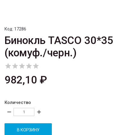
Код:
17286
Бинокль TASCO 30*35
(комуф./черн.)





982,10 ₽
Количество
remove
add
В КОРЗИНУ