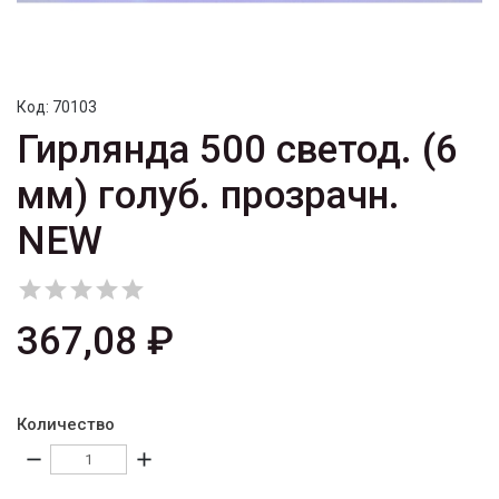
Код:
70103
Гирлянда 500 светод. (6
мм) голуб. прозрачн.
NEW





367,08 ₽
Количество
remove
add