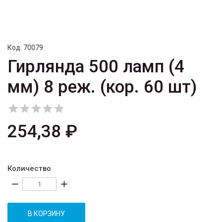
Код:
70079
Гирлянда 500 ламп (4
мм) 8 реж. (кор. 60 шт)





254,38 ₽
Количество
remove
add
В КОРЗИНУ