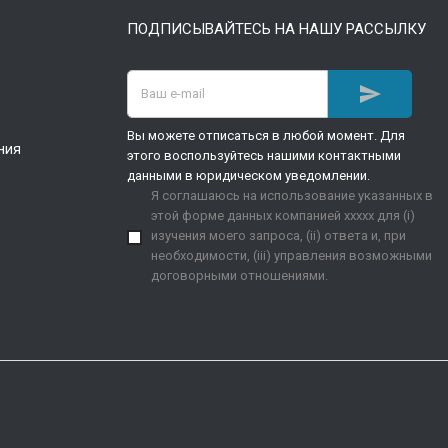
ПОДПИСЫВАЙТЕСЬ НА НАШУ РАССЫЛКУ

Вы можете отписаться в любой момент. Для
ния
этого воспользуйтесь нашими контактными
данными в юридическом уведомлении.
Я соглашаюсь на использование указанных в
этой форме данных компанией xxxxx для (i)
изучения моего запроса, (ii) ответа и, при
необходимости, (iii) управления возможными
договорными отношениями.