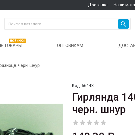
Доставка
Наши маг

НОВИНКИ
Е ТОВАРЫ
ОПТОВИКАМ
ДОСТА
 разноцв. черн. шнур
Код:
66443
Гирлянда 140
черн. шнур




