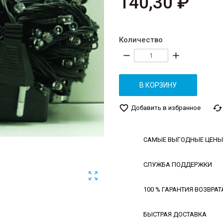
140,30 ₽
Количество
remove
add
В КОРЗИНУ
favorite_border
cached
Добавить в избранное
САМЫЕ ВЫГОДНЫЕ ЦЕНЫ
СЛУЖБА ПОДДЕРЖКИ

100 % ГАРАНТИЯ ВОЗВРАТ
БЫСТРАЯ ДОСТАВКА