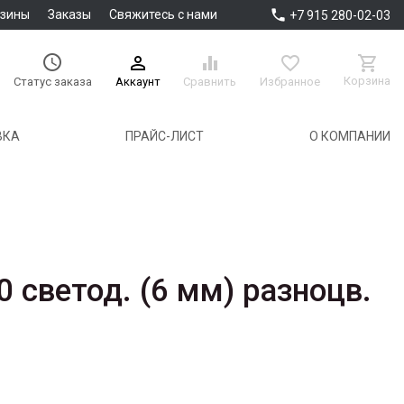

азины
Заказы
Свяжитесь с нами
+7 915 280-02-03





Корзина
Аккаунт
Сравнить
Избранное
Статус заказа
ВКА
ПРАЙС-ЛИСТ
О КОМПАНИИ
 светод. (6 мм) разноцв.