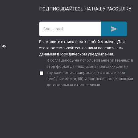
ПОДПИСЫВАЙТЕСЬ НА НАШУ РАССЫЛКУ

Вы можете отписаться в любой момент. Для
ния
этого воспользуйтесь нашими контактными
данными в юридическом уведомлении.
Я соглашаюсь на использование указанных в
этой форме данных компанией xxxxx для (i)
изучения моего запроса, (ii) ответа и, при
необходимости, (iii) управления возможными
договорными отношениями.