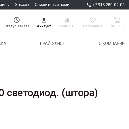

азины
Заказы
Свяжитесь с нами
+7 915 280-02-03





Корзина
Аккаунт
Сравнить
Избранное
Статус заказа
ВКА
ПРАЙС-ЛИСТ
О КОМПАНИИ
0 светодиод. (штора)