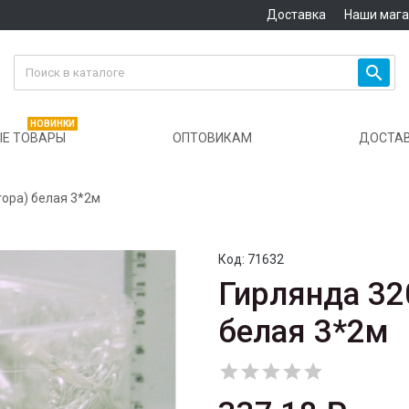
Доставка
Наши маг

НОВИНКИ
Е ТОВАРЫ
ОПТОВИКАМ
ДОСТА
тора) белая 3*2м
Код:
71632
Гирлянда 32
белая 3*2м




