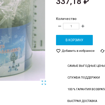
337,18 ₽
Количество
remove
add
В КОРЗИНУ
favorite_border
cached
Добавить в избранное
САМЫЕ ВЫГОДНЫЕ ЦЕНЫ
СЛУЖБА ПОДДЕРЖКИ

100 % ГАРАНТИЯ ВОЗВРАТ
БЫСТРАЯ ДОСТАВКА