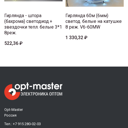
Гирлянда - штора
Гирлянда 60м (6мм)
(бахрома) светодиод.+
светод. белые на катушке
звездочки тепл. белые 3*1
8 реж. V6-60MW
8реж.
1 330,32 ₽
522,36 ₽
Opt-Master
Россия
Тел.:
+7 915 280-02-03