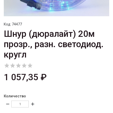
Код:
74477
Шнур (дюралайт) 20м
прозр., разн. светодиод.
кругл





1 057,35 ₽
Количество
remove
add