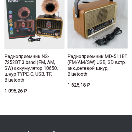
Радиоприёмник NS-
Радиоприёмник MD-511BT
7252BT 3 band (FM, AM,
(FM/AM/SW) USB, SD встр.
SW) аккумулятор 18650,
акк.,сетевой шнур,
шнур TYPE-C, USB, TF,
Bluetooth
Bluetooth
1 625,18 ₽
1 095,26 ₽