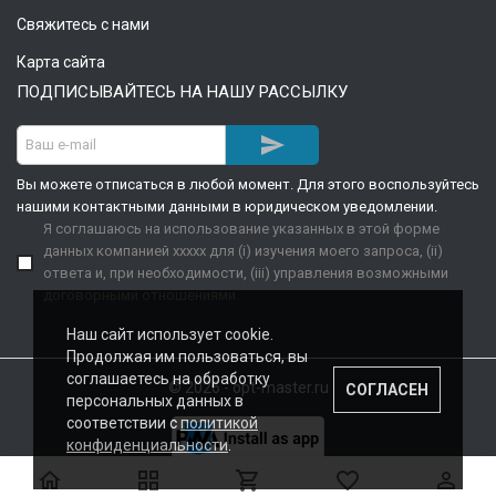
Свяжитесь с нами
Карта сайта
ПОДПИСЫВАЙТЕСЬ НА НАШУ РАССЫЛКУ

Вы можете отписаться в любой момент. Для этого воспользуйтесь
нашими контактными данными в юридическом уведомлении.
Я соглашаюсь на использование указанных в этой форме
данных компанией xxxxx для (i) изучения моего запроса, (ii)
ответа и, при необходимости, (iii) управления возможными
договорными отношениями.
Наш сайт использует cookie.
Продолжая им пользоваться, вы
соглашаетесь на обработку
© 2026 - opt-master.ru
СОГЛАСЕН
персональных данных в
соответствии с
политикой
конфиденциальности
.




