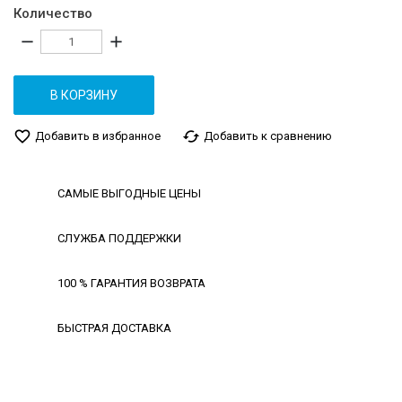
Количество
remove
add
В КОРЗИНУ
favorite_border
cached
Добавить в избранное
Добавить к сравнению
САМЫЕ ВЫГОДНЫЕ ЦЕНЫ
СЛУЖБА ПОДДЕРЖКИ
100 % ГАРАНТИЯ ВОЗВРАТА
БЫСТРАЯ ДОСТАВКА