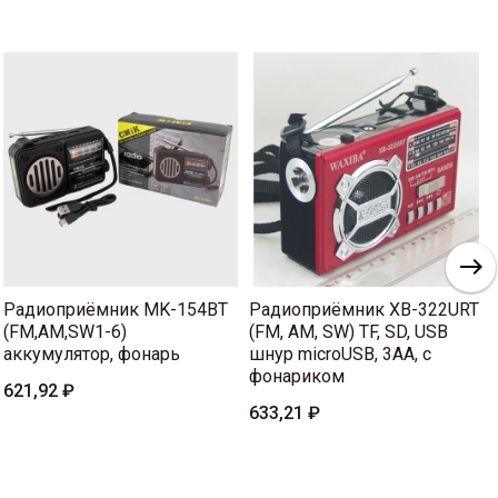
Радиоприёмник MK-154BT
Радиоприёмник XB-322URT
(FM,AM,SW1-6)
(FM, AM, SW) TF, SD, USB
аккумулятор, фонарь
шнур microUSB, 3AA, с
фонариком
621,92 ₽
633,21 ₽