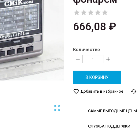





666,08 ₽
Количество
remove
add
В КОРЗИНУ
favorite_border
cached
Добавить в избранное

САМЫЕ ВЫГОДНЫЕ ЦЕНЫ
СЛУЖБА ПОДДЕРЖКИ