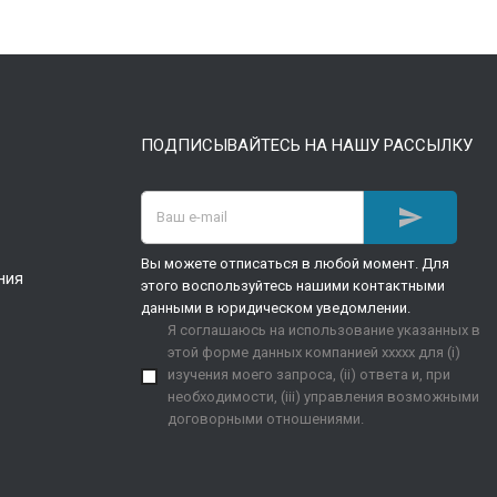
ПОДПИСЫВАЙТЕСЬ НА НАШУ РАССЫЛКУ

Вы можете отписаться в любой момент. Для
ния
этого воспользуйтесь нашими контактными
данными в юридическом уведомлении.
Я соглашаюсь на использование указанных в
этой форме данных компанией xxxxx для (i)
изучения моего запроса, (ii) ответа и, при
необходимости, (iii) управления возможными
договорными отношениями.