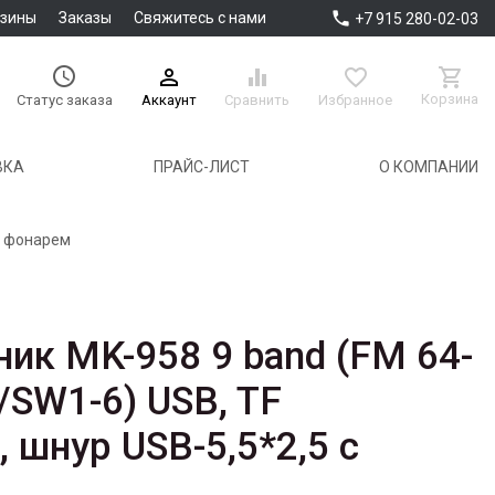

азины
Заказы
Свяжитесь с нами
+7 915 280-02-03





Корзина
Аккаунт
Сравнить
Избранное
Статус заказа
ВКА
ПРАЙС-ЛИСТ
О КОМПАНИИ
с фонарем
ик MK-958 9 band (FM 64-
SW1-6) USB, TF
 шнур USB-5,5*2,5 с