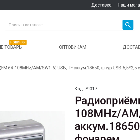
Доставка
Наши маг

НОВИНКИ
Е ТОВАРЫ
ОПТОВИКАМ
ДОСТА
(FM 64-108MHz/AM/SW1-6) USB, TF аккум.18650, шнур USB-5,5*2,5 
Код:
79017
Радиоприёмн
108MHz/AM/
аккум.18650,
фонарем