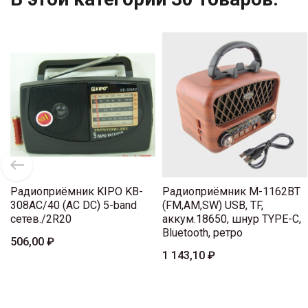
Радиоприёмник KIPO KB-
Радиоприёмник M-1162BT
308AC/40 (AC DC) 5-band
(FM,AM,SW) USB, TF,
сетев./2R20
аккум.18650, шнур TYPE-C,
Bluetooth, ретро
506,00 ₽
1 143,10 ₽