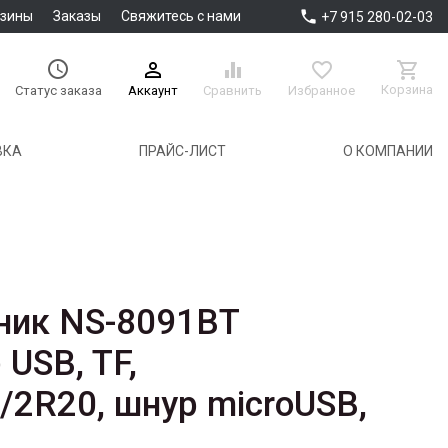

азины
Заказы
Свяжитесь с нами
+7 915 280-02-03





Корзина
Аккаунт
Сравнить
Избранное
Статус заказа
ВКА
ПРАЙС-ЛИСТ
О КОМПАНИИ
ник NS-8091BT
USB, TF,
/2R20, шнур microUSB,