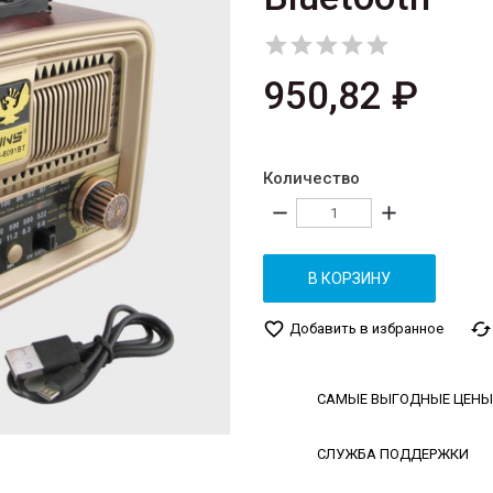





950,82 ₽
Количество
remove
add
В КОРЗИНУ
favorite_border
cached
Добавить в избранное
САМЫЕ ВЫГОДНЫЕ ЦЕНЫ
СЛУЖБА ПОДДЕРЖКИ