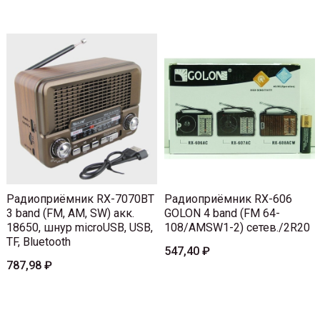
Радиоприёмник RX-7070BT
Радиоприёмник RX-606
3 band (FM, AM, SW) акк.
GOLON 4 band (FM 64-
18650, шнур microUSB, USB,
108/AMSW1-2) сетев./2R20
TF, Bluetooth
547,40 ₽
787,98 ₽