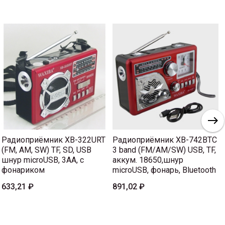
Радиоприёмник XB-322URT
Радиоприёмник XB-742BTC
(FM, AM, SW) TF, SD, USB
3 band (FM/AM/SW) USB, TF,
шнур microUSB, 3AA, с
аккум. 18650,шнур
фонариком
microUSB, фонарь, Bluetooth
633,21 ₽
891,02 ₽