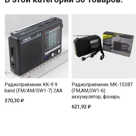
Радиоприёмник KK-9 9
Радиоприёмник MK-153BT
band (FM/AM/SW1-7) 2AА
(FM,AM,SW1-6)
аккумулятор, фонарь
370,30 ₽
621,92 ₽