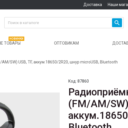
Доставка
Наши маг

НОВИНКИ
Е ТОВАРЫ
ОПТОВИКАМ
ДОСТА
AM/SW) USB, TF, аккум.18650/2R20, шнур microUSB, Bluetooth
Код:
87860
Радиоприём
(FM/AM/SW) 
аккум.18650
Bluetooth