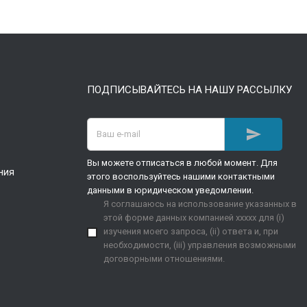
ПОДПИСЫВАЙТЕСЬ НА НАШУ РАССЫЛКУ

Вы можете отписаться в любой момент. Для
ния
этого воспользуйтесь нашими контактными
данными в юридическом уведомлении.
Я соглашаюсь на использование указанных в
этой форме данных компанией xxxxx для (i)
изучения моего запроса, (ii) ответа и, при
необходимости, (iii) управления возможными
договорными отношениями.