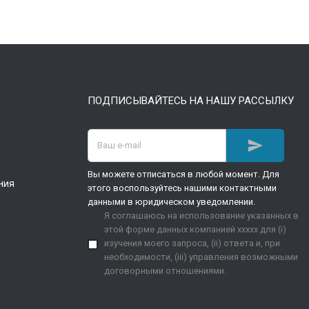
ПОДПИСЫВАЙТЕСЬ НА НАШУ РАССЫЛКУ

Вы можете отписаться в любой момент. Для
ния
этого воспользуйтесь нашими контактными
данными в юридическом уведомлении.
Я соглашаюсь на использование указанных в
этой форме данных компанией xxxxx для (i)
изучения моего запроса, (ii) ответа и, при
необходимости, (iii) управления возможными
договорными отношениями.