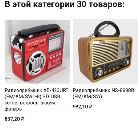
В этой категории 30 товаров:
Радиоприёмник XB-423URT
Радиоприёмник NS-8898B
(FM/AM/SW1-8) SD, USB
(FM/AM/SW)
сетев. встроен. аккум.
982,10 ₽
фонарь
837,20 ₽