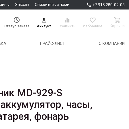

азины
Заказы
Свяжитесь с нами
+7 915 280-02-03





Корзина
Аккаунт
Сравнить
Избранное
Статус заказа
ВКА
ПРАЙС-ЛИСТ
О КОМПАНИИ
ник MD-929-S
ккумулятор, часы,
атарея, фонарь