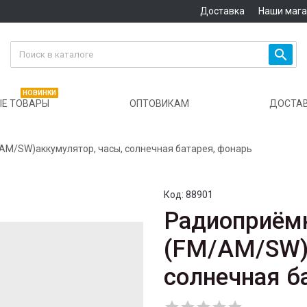
Доставка
Наши маг

НОВИНКИ
Е ТОВАРЫ
ОПТОВИКАМ
ДОСТА
AM/SW)аккумулятор, часы, солнечная батарея, фонарь
Код:
88901
Радиоприём
(FM/AM/SW)а
солнечная б