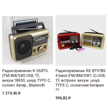
Радиоприемник K-26BTS
Радиоприёмник RX-BT978S
(FM/AM/SW) USB, TF,
4 band (FM/AM/SW1-2) USB,
аккум.18650, шнур TYPE-C,
TF, встроен. аккум. шнур
солнеч. батар., Bluetooth
TYPE-C, солнечная батарея
??
1 219,46 ₽
996,82 ₽