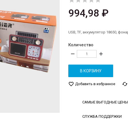





994,98 ₽
USB, TF, аккумулятор 18650, фона
Количество
remove
add
В КОРЗИНУ
favorite_border
cached
Добавить в избранное
САМЫЕ ВЫГОДНЫЕ ЦЕНЫ
СЛУЖБА ПОДДЕРЖКИ