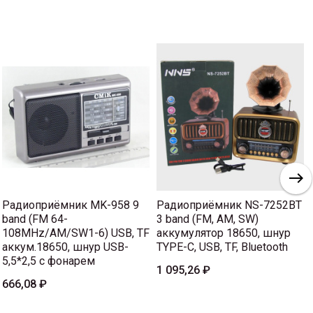
Радиоприёмник MK-958 9
Радиоприёмник NS-7252BT
band (FM 64-
3 band (FM, AM, SW)
108MHz/AM/SW1-6) USB, TF
аккумулятор 18650, шнур
аккум.18650, шнур USB-
TYPE-C, USB, TF, Bluetooth
5,5*2,5 с фонарем
1 095,26 ₽
666,08 ₽