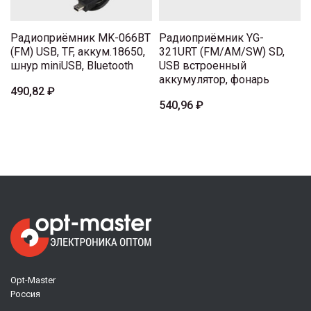
Радиоприёмник MK-066BT
Радиоприёмник YG-
(FM) USB, TF, аккум.18650,
321URT (FM/AM/SW) SD,
шнур miniUSB, Bluetooth
USB встроенный
аккумулятор, фонарь
490,82 ₽
540,96 ₽
Opt-Master
Россия