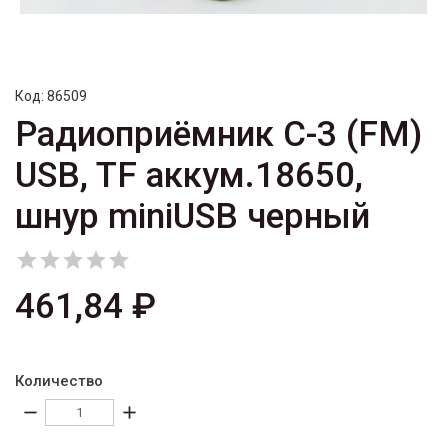
Код:
86509
Радиоприёмник C-3 (FM)
USB, TF аккум.18650,
шнур miniUSB черный





461,84 ₽
Количество
remove
add