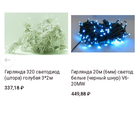
Гирлянда 320 светодиод.
Гирлянда 20м (6мм) светод.
(штора) голубая 3*2м
белые (черный шнур) V6-
20MW
337,18 ₽
449,88 ₽