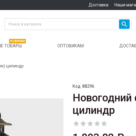
Доставка
Наши маг

НОВИНКИ
Е ТОВАРЫ
ОПТОВИКАМ
ДОСТА
ик) цилиндр
Код:
88296
Новогодний 
цилиндр




