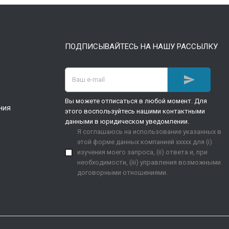
ПОДПИСЫВАЙТЕСЬ НА НАШУ РАССЫЛКУ

Вы можете отписаться в любой момент. Для
ния
этого воспользуйтесь нашими контактными
данными в юридическом уведомлении.
Я соглашаюсь на использование указанных в
этой форме данных компанией xxxxx для (i)
изучения моего запроса, (ii) ответа и, при
необходимости, (iii) управления возможными
договорными отношениями.