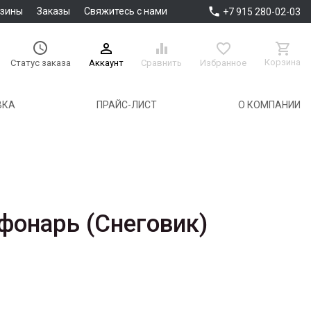

азины
Заказы
Свяжитесь с нами
+7 915 280-02-03





Корзина
Аккаунт
Сравнить
Избранное
Статус заказа
ВКА
ПРАЙС-ЛИСТ
О КОМПАНИИ
фонарь (Снеговик)