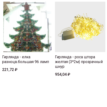
Гирлянда - елка
Гирлянда - роса штора
разноцв.большая 96 ламп
желтая (3*2м) прозрачный
шнур
221,72 ₽
954,04 ₽