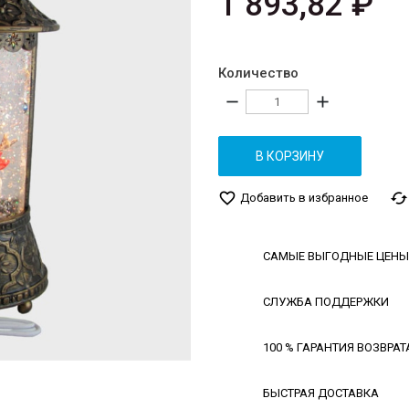
1 893,82 ₽
Количество
remove
add
В КОРЗИНУ
favorite_border
cached
Добавить в избранное
САМЫЕ ВЫГОДНЫЕ ЦЕНЫ
СЛУЖБА ПОДДЕРЖКИ
100 % ГАРАНТИЯ ВОЗВРАТ
БЫСТРАЯ ДОСТАВКА