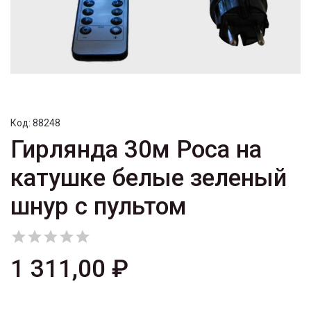
Код:
88248
Гирлянда 30м Роса на
катушке белые зеленый
шнур с пультом





1 311,00 ₽