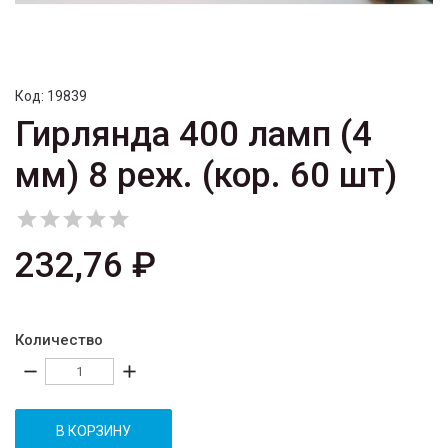
Код:
19839
Гирлянда 400 ламп (4
мм) 8 реж. (кор. 60 шт)





232,76 ₽
Количество
remove
add
В КОРЗИНУ