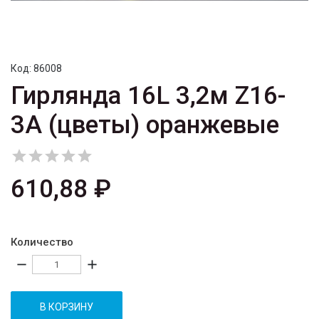
Код:
86008
Гирлянда 16L 3,2м Z16-
3A (цветы) оранжевые





610,88 ₽
Количество
remove
add
В КОРЗИНУ