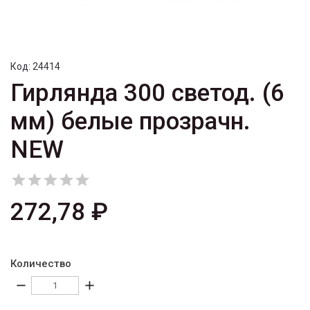
Код:
24414
Гирлянда 300 светод. (6
мм) белые прозрачн.
NEW





272,78 ₽
Количество
remove
add