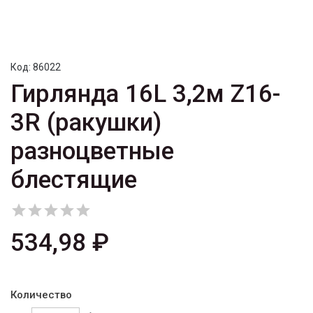
Код:
86022
Гирлянда 16L 3,2м Z16-
3R (ракушки)
разноцветные
блестящие





534,98 ₽
Количество