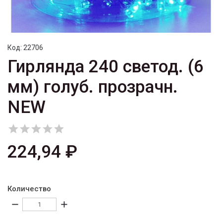
Код:
22706
Гирлянда 240 светод. (6
мм) голуб. прозрачн.
NEW





224,94 ₽
Количество
remove
add