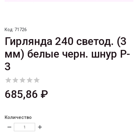
Код:
71726
Гирлянда 240 светод. (3
мм) белые черн. шнур P-
3





685,86 ₽
Количество
remove
add