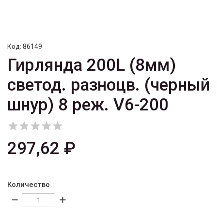
Код:
86149
Гирлянда 200L (8мм)
светод. разноцв. (черный
шнур) 8 реж. V6-200





297,62 ₽
Количество
remove
add